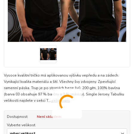
Vysoce kvalitní tričko má aplikovanou výšivku vepředu a na zádech.
Vynikající kvalita materiálu a šití. Všechny švy zdvojeny. Zpevňující
ramenní páska. Trup je po stranách beze švů. 200 g/m, 100% bavlna
(barva 03 obsahuje 97 % bavlny a 3 % viskózy), Single Jersey. Tabulku
velikosti najdete v sekci T...
celý popis
Dostupnost
Není skladem
Vyberte velikost