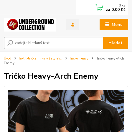
0
ks
za
0,00 Kč
Menu
Hledat
Úvod
Textil-trička,mikiny šaty atd.
Tričko Heavy
Tričko Heavy-Arch
Enemy
Tričko Heavy-Arch Enemy