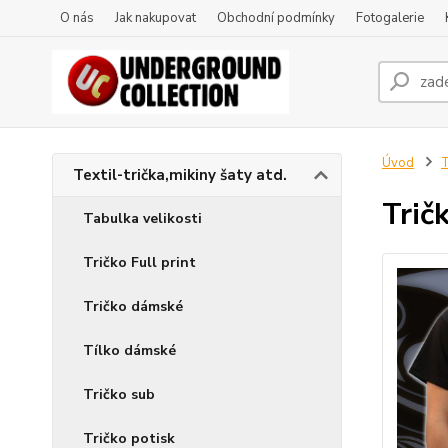
O nás
Jak nakupovat
Obchodní podmínky
Fotogalerie
Úvod
T
Textil-trička,mikiny šaty atd.
Trič
Tabulka velikosti
Tričko Full print
Tričko dámské
Tílko dámské
Tričko sub
Tričko potisk