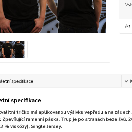
Vyb
/
ks
etní specifikace
tní specifikace
valitní tričko má aplikovanou výšivku vepředu a na zádech. V
. Zpevňující ramenní páska. Trup je po stranách beze švů.
 3 % viskózy), Single Jersey.