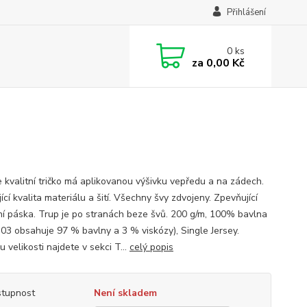
Přihlášení
0
ks
za
0,00 Kč
 kvalitní tričko má aplikovanou výšivku vepředu a na zádech.
ící kvalita materiálu a šití. Všechny švy zdvojeny. Zpevňující
í páska. Trup je po stranách beze švů. 200 g/m, 100% bavlna
 03 obsahuje 97 % bavlny a 3 % viskózy), Single Jersey.
 velikosti najdete v sekci T...
celý popis
tupnost
Není skladem