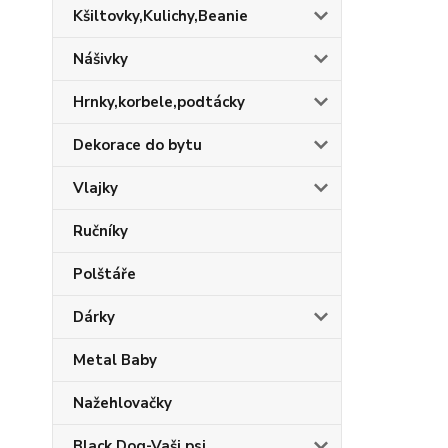
Kšiltovky,Kulichy,Beanie
Nášivky
Hrnky,korbele,podtácky
Dekorace do bytu
Vlajky
Ručníky
Polštáře
Dárky
Metal Baby
Nažehlovačky
Black Dog-Vaši psi