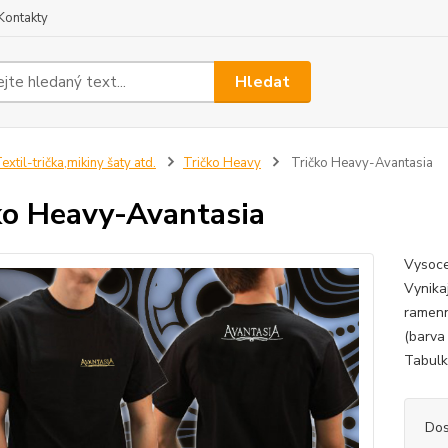
Kontakty
Hledat
extil-trička,mikiny šaty atd.
Tričko Heavy
Tričko Heavy-Avantasia
ko Heavy-Avantasia
Vysoce
Vynikaj
ramenn
(barva
Tabulku
Dos