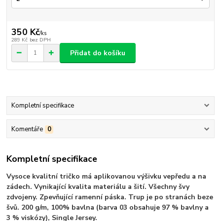
350 Kč
/
ks
289 Kč
bez DPH
Přidat do košíku
Kompletní specifikace
Komentáře
0
Kompletní specifikace
Vysoce kvalitní tričko má aplikovanou výšivku vepředu a na
zádech. Vynikající kvalita materiálu a šití. Všechny švy
zdvojeny. Zpevňující ramenní páska. Trup je po stranách beze
švů. 200 g/m, 100% bavlna (barva 03 obsahuje 97 % bavlny a
3 % viskózy), Single Jersey.