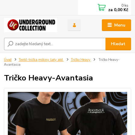
0
ks
za
0,00 Kč
Menu
Hledat
Úvod
Textil-trička,mikiny šaty atd.
Tričko Heavy
Tričko Heavy-
Avantasia
Tričko Heavy-Avantasia