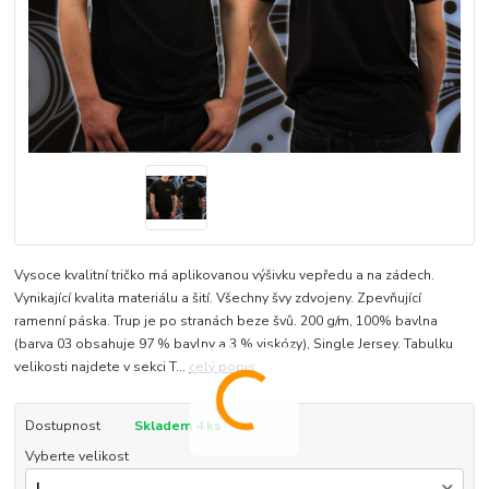
Vysoce kvalitní tričko má aplikovanou výšivku vepředu a na zádech.
Vynikající kvalita materiálu a šití. Všechny švy zdvojeny. Zpevňující
ramenní páska. Trup je po stranách beze švů. 200 g/m, 100% bavlna
(barva 03 obsahuje 97 % bavlny a 3 % viskózy), Single Jersey. Tabulku
velikosti najdete v sekci T...
celý popis
Dostupnost
Skladem 4 ks
Vyberte velikost