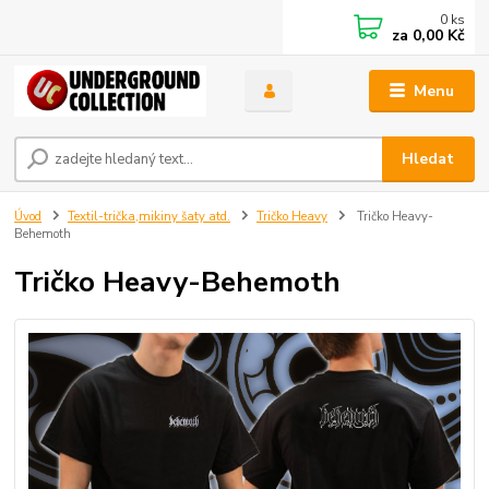
0
ks
za
0,00 Kč
Menu
Hledat
Úvod
Textil-trička,mikiny šaty atd.
Tričko Heavy
Tričko Heavy-
Behemoth
Tričko Heavy-Behemoth