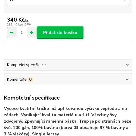
340 Kč
/
ks
281 Kč
bez DPH
Přidat do košíku
Kompletní specifikace
Komentáře
0
Kompletní specifikace
Vysoce kvalitní tričko má aplikovanou výšivku vepředu a na
zádech. Vynikající kvalita materiálu a šití. Všechny švy
zdvojeny. Zpevňující ramenní páska. Trup je po stranách beze
švů. 200 g/m, 100% bavlna (barva 03 obsahuje 97 % bavlny a
3 % viskózy), Single Jersey.