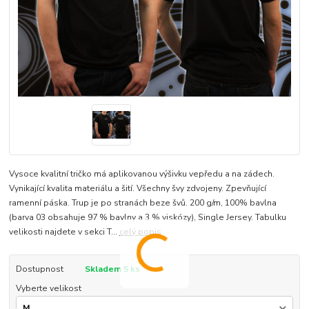
Vysoce kvalitní tričko má aplikovanou výšivku vepředu a na zádech.
Vynikající kvalita materiálu a šití. Všechny švy zdvojeny. Zpevňující
ramenní páska. Trup je po stranách beze švů. 200 g/m, 100% bavlna
(barva 03 obsahuje 97 % bavlny a 3 % viskózy), Single Jersey. Tabulku
velikosti najdete v sekci T...
celý popis
Dostupnost
Skladem 5 ks
Vyberte velikost