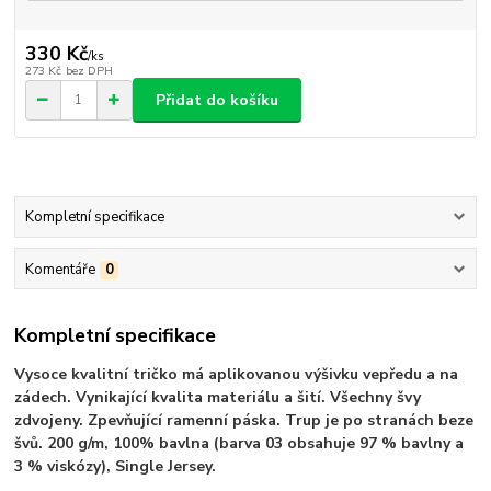
330 Kč
/
ks
273 Kč
bez DPH
Přidat do košíku
Kompletní specifikace
Komentáře
0
Kompletní specifikace
Vysoce kvalitní tričko má aplikovanou výšivku vepředu a na
zádech. Vynikající kvalita materiálu a šití. Všechny švy
zdvojeny. Zpevňující ramenní páska. Trup je po stranách beze
švů. 200 g/m, 100% bavlna (barva 03 obsahuje 97 % bavlny a
3 % viskózy), Single Jersey.