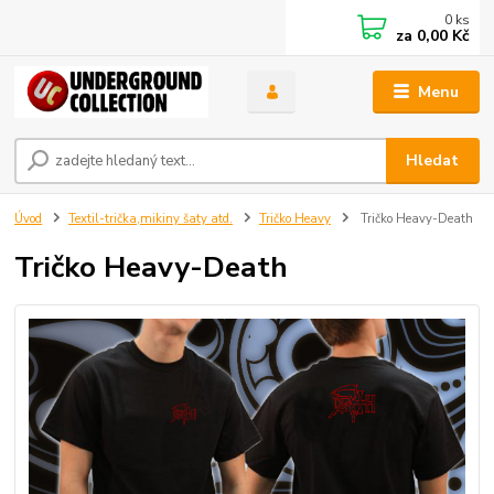
0
ks
za
0,00 Kč
Menu
Hledat
Úvod
Textil-trička,mikiny šaty atd.
Tričko Heavy
Tričko Heavy-Death
Tričko Heavy-Death