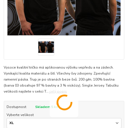
Vysoce kvalitní tričko má aplikovanou výšivku vepředu a na zádech.
Vynikající kvalita materiálu a šití. Všechny švy zdvojeny. Zpevňující
ramenní páska. Trup je po stranách beze švů. 200 g/m, 100% bavlna
(barva 03 obsahuje 97 % bavlny a 3 % viskózy), Single Jersey. Tabulku
velikosti najdete v sekci T...
celý popis
Dostupnost
Skladem 5 ks
Vyberte velikost