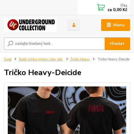
0
ks
za
0,00 Kč
Menu
Hledat
Úvod
Textil-trička,mikiny šaty atd.
Tričko Heavy
Tričko Heavy-Deicide
Tričko Heavy-Deicide