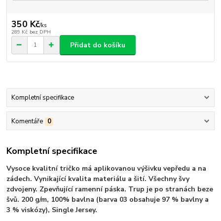
350 Kč
/
ks
289 Kč
bez DPH
Přidat do košíku
Kompletní specifikace
Komentáře
0
Kompletní specifikace
Vysoce kvalitní tričko má aplikovanou výšivku vepředu a na
zádech. Vynikající kvalita materiálu a šití. Všechny švy
zdvojeny. Zpevňující ramenní páska. Trup je po stranách beze
švů. 200 g/m, 100% bavlna (barva 03 obsahuje 97 % bavlny a
3 % viskózy), Single Jersey.