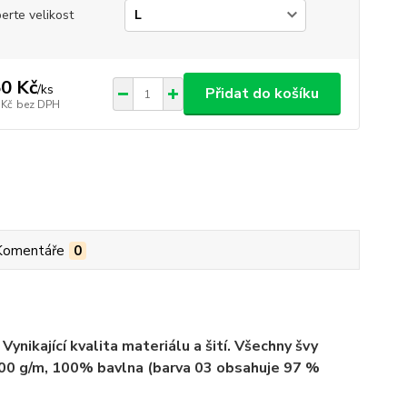
erte velikost
0 Kč
/
ks
Přidat do košíku
 Kč
bez DPH
Komentáře
0
ynikající kvalita materiálu a šití. Všechny švy
 200 g/m, 100% bavlna (barva 03 obsahuje 97 %