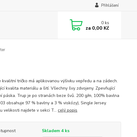
Přihlášení
0
ks
za
0,00 Kč
ter
 kvalitní tričko má aplikovanou výšivku vepředu a na zádech.
ící kvalita materiálu a šití. Všechny švy zdvojeny. Zpevňující
í páska. Trup je po stranách beze švů. 200 g/m, 100% bavlna
 03 obsahuje 97 % bavlny a 3 % viskózy), Single Jersey.
 velikosti najdete v sekci T...
celý popis
tupnost
Skladem 4 ks