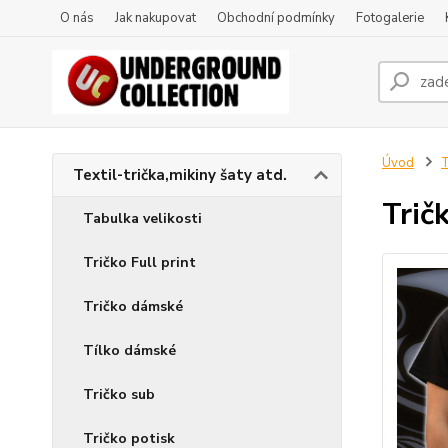
O nás
Jak nakupovat
Obchodní podmínky
Fotogalerie
Úvod
T
Textil-trička,mikiny šaty atd.
Trič
Tabulka velikosti
Tričko Full print
Tričko dámské
Tílko dámské
Tričko sub
Tričko potisk