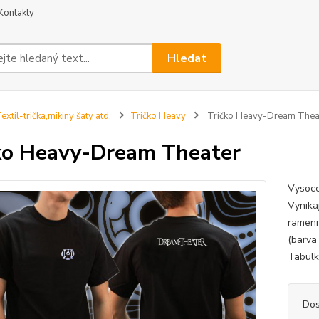
Kontakty
Hledat
extil-trička,mikiny šaty atd.
Tričko Heavy
Tričko Heavy-Dream Thea
ko Heavy-Dream Theater
Vysoce
Vynikaj
ramenn
(barva
Tabulku
Dos