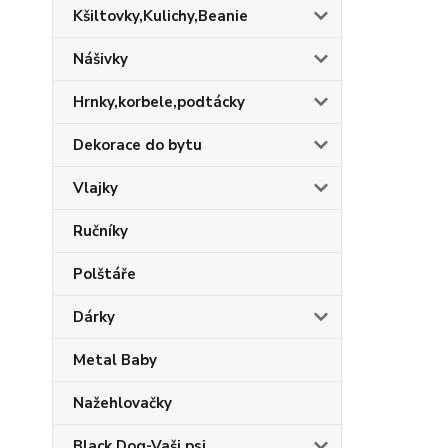
Kšiltovky,Kulichy,Beanie
Nášivky
Hrnky,korbele,podtácky
Dekorace do bytu
Vlajky
Ručníky
Polštáře
Dárky
Metal Baby
Nažehlovačky
Black Dog-Vaši psi