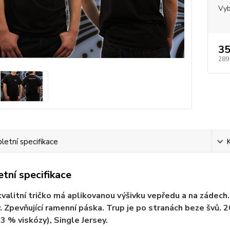
Vyb
35
289
etní specifikace
tní specifikace
valitní tričko má aplikovanou výšivku vepředu a na zádech. V
. Zpevňující ramenní páska. Trup je po stranách beze švů.
 3 % viskózy), Single Jersey.