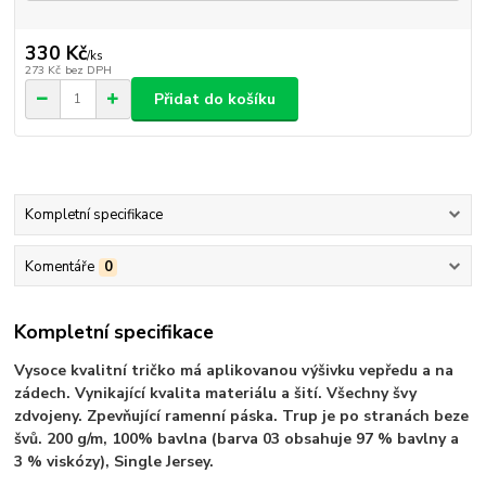
330 Kč
/
ks
273 Kč
bez DPH
Přidat do košíku
Kompletní specifikace
Komentáře
0
Kompletní specifikace
Vysoce kvalitní tričko má aplikovanou výšivku vepředu a na
zádech. Vynikající kvalita materiálu a šití. Všechny švy
zdvojeny. Zpevňující ramenní páska. Trup je po stranách beze
švů. 200 g/m, 100% bavlna (barva 03 obsahuje 97 % bavlny a
3 % viskózy), Single Jersey.