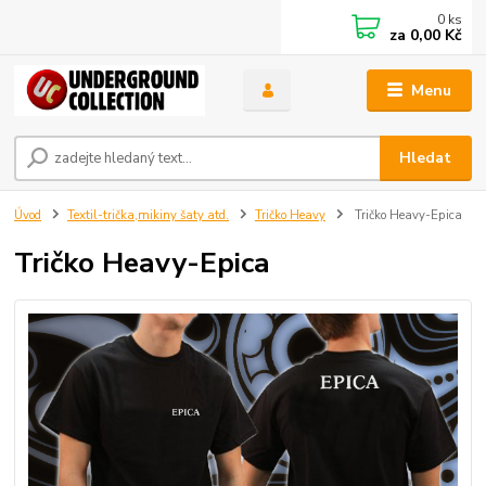
0
ks
za
0,00 Kč
Menu
Hledat
Úvod
Textil-trička,mikiny šaty atd.
Tričko Heavy
Tričko Heavy-Epica
Tričko Heavy-Epica