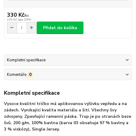
330 Kč
/
ks
273 Kč
bez DPH
Přidat do košíku
Kompletní specifikace
Komentáře
0
Kompletní specifikace
Vysoce kvalitní tričko má aplikovanou výšivku vepředu a na
zádech. Vynikající kvalita materiálu a šití. Všechny švy
zdvojeny. Zpevňující ramenní páska. Trup je po stranách beze
švů. 200 g/m, 100% bavlna (barva 03 obsahuje 97 % bavlny a
3 % viskózy), Single Jersey.