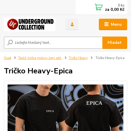
0
ks
za
0,00 Kč
Menu
Hledat
Úvod
Textil-trička,mikiny šaty atd.
Tričko Heavy
Tričko Heavy-Epica
Tričko Heavy-Epica