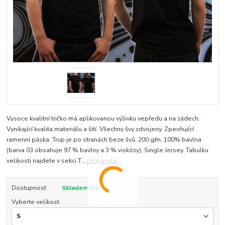
Vysoce kvalitní tričko má aplikovanou výšivku vepředu a na zádech.
Vynikající kvalita materiálu a šití. Všechny švy zdvojeny. Zpevňující
ramenní páska. Trup je po stranách beze švů. 200 g/m, 100% bavlna
(barva 03 obsahuje 97 % bavlny a 3 % viskózy), Single Jersey. Tabulku
velikosti najdete v sekci T...
celý popis
Dostupnost
Skladem 5 ks
Vyberte velikost