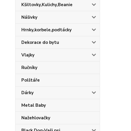
Kšiltovky,Kulichy,Beanie
Nášivky
Hrnky,korbele,podtácky
Dekorace do bytu
Vlajky
Ručníky
Polštáře
Dárky
Metal Baby
Nažehlovačky
Black Dog-Vaši psi