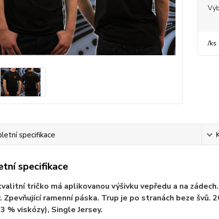
Vyb
/
ks
etní specifikace
tní specifikace
valitní tričko má aplikovanou výšivku vepředu a na zádech. V
. Zpevňující ramenní páska. Trup je po stranách beze švů.
 3 % viskózy), Single Jersey.