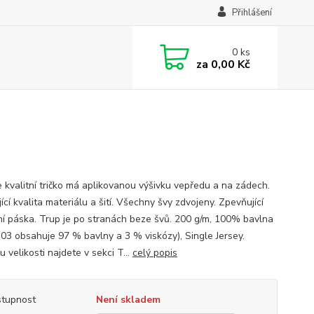
Přihlášení
0
ks
za
0,00 Kč
 kvalitní tričko má aplikovanou výšivku vepředu a na zádech.
ící kvalita materiálu a šití. Všechny švy zdvojeny. Zpevňující
í páska. Trup je po stranách beze švů. 200 g/m, 100% bavlna
 03 obsahuje 97 % bavlny a 3 % viskózy), Single Jersey.
 velikosti najdete v sekci T...
celý popis
tupnost
Není skladem