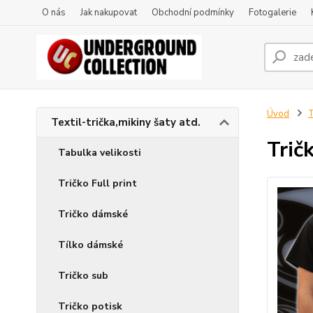
O nás
Jak nakupovat
Obchodní podmínky
Fotogalerie
Úvod
T
Textil-trička,mikiny šaty atd.
Trič
Tabulka velikosti
Tričko Full print
Tričko dámské
Tílko dámské
Tričko sub
Tričko potisk