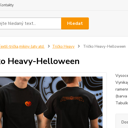
Kontakty
Hledat
extil-trička,mikiny šaty atd.
Tričko Heavy
Tričko Heavy-Helloween
ko Heavy-Helloween
Vysoce
Vynikaj
ramenn
(barva
Tabulku
Dos