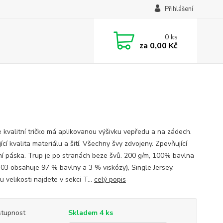
Přihlášení
0
ks
za
0,00 Kč
 kvalitní tričko má aplikovanou výšivku vepředu a na zádech.
ící kvalita materiálu a šití. Všechny švy zdvojeny. Zpevňující
í páska. Trup je po stranách beze švů. 200 g/m, 100% bavlna
 03 obsahuje 97 % bavlny a 3 % viskózy), Single Jersey.
 velikosti najdete v sekci T...
celý popis
tupnost
Skladem 4 ks