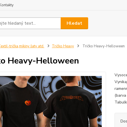
Kontakty
Hledat
extil-trička,mikiny šaty atd.
Tričko Heavy
Tričko Heavy-Helloween
ko Heavy-Helloween
Vysoce
Vynikaj
ramenn
(barva
Tabulku
Dos