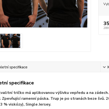
Vyb
35
289
etní specifikace
tní specifikace
valitní tričko má aplikovanou výšivku vepředu a na zádech. V
. Zpevňující ramenní páska. Trup je po stranách beze švů.
 3 % viskózy), Single Jersey.