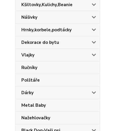
Kšiltovky,Kulichy,Beanie
Nášivky
Hrnky,korbele,podtácky
Dekorace do bytu
Vlajky
Ručníky
Polštáře
Dárky
Metal Baby
Nažehlovačky
Black Dog-Vaši psi