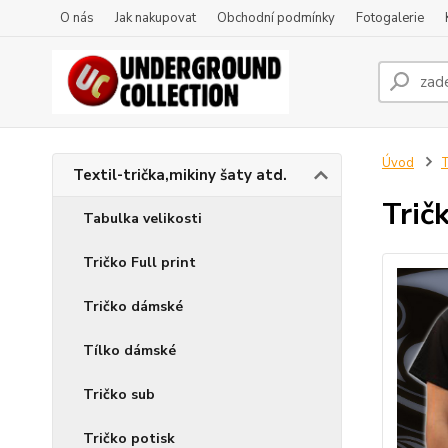
O nás
Jak nakupovat
Obchodní podmínky
Fotogalerie
Úvod
T
Textil-trička,mikiny šaty atd.
Trič
Tabulka velikosti
Tričko Full print
Tričko dámské
Tílko dámské
Tričko sub
Tričko potisk