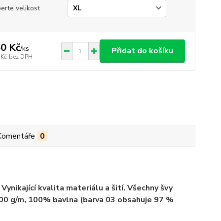
erte velikost
0 Kč
/
ks
Přidat do košíku
 Kč
bez DPH
Komentáře
0
ynikající kvalita materiálu a šití. Všechny švy
 200 g/m, 100% bavlna (barva 03 obsahuje 97 %