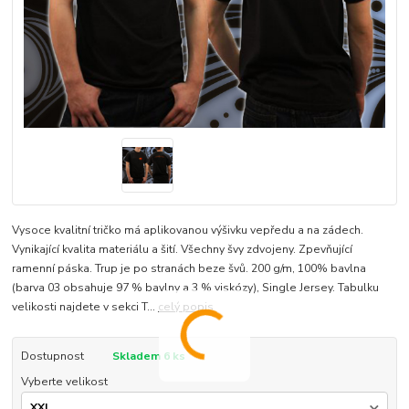
Vysoce kvalitní tričko má aplikovanou výšivku vepředu a na zádech.
Vynikající kvalita materiálu a šití. Všechny švy zdvojeny. Zpevňující
ramenní páska. Trup je po stranách beze švů. 200 g/m, 100% bavlna
(barva 03 obsahuje 97 % bavlny a 3 % viskózy), Single Jersey. Tabulku
velikosti najdete v sekci T...
celý popis
Dostupnost
Skladem 6 ks
Vyberte velikost