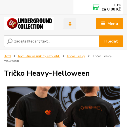
0
ks
za
0,00 Kč
Menu
Hledat
Úvod
Textil-trička,mikiny šaty atd.
Tričko Heavy
Tričko Heavy-
Helloween
Tričko Heavy-Helloween