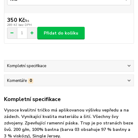
350 Kč
/
ks
289 Kč
bez DPH
Přidat do košíku
Kompletní specifikace
Komentáře
0
Kompletní specifikace
Vysoce kvalitní tričko má aplikovanou výšivku vepředu a na
zádech. Vynikající kvalita materiálu a šití. Všechny švy
zdvojeny. Zpevňující ramenní páska. Trup je po stranách beze
švů. 200 g/m, 100% bavlna (barva 03 obsahuje 97 % bavlny a
3 % viskózy), Single Jersey.