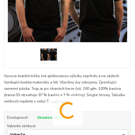
Vysoce kvalitní tričko má aplikovanou výšivku vepředu a na zádech.
Vynikající kvalita materiálu a šití. Všechny švy zdvojeny. Zpevňující
ramenní páska. Trup je po stranách beze švů. 200 g/m, 100% bavlna
(barva 03 obsahuje 97 % bavlny a 3 % viskózy), Single Jersey. Tabulku
velikosti najdete v sekci T...
celý popis
Dostupnost
Skladem 19 ks
Vyberte velikost