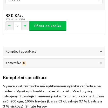
330 Kč
/
ks
273 Kč
bez DPH
Přidat do košíku
Kompletní specifikace
Komentáře
0
Kompletní specifikace
Vysoce kvalitní tričko má aplikovanou výšivku vepředu a na
zádech. Vynikající kvalita materiálu a šití. Všechny švy
zdvojeny. Zpevňující ramenní páska. Trup je po stranách beze
švů. 200 g/m, 100% bavlna (barva 03 obsahuje 97 % bavlny a
3 % viskózy), Single Jersey.