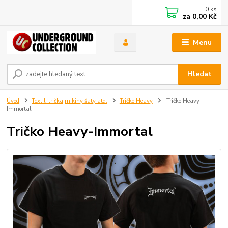
0
ks
za
0,00 Kč
Menu
Hledat
Úvod
Textil-trička,mikiny šaty atd.
Tričko Heavy
Tričko Heavy-
Immortal
Tričko Heavy-Immortal