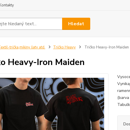
Kontakty
Hledat
extil-trička,mikiny šaty atd.
Tričko Heavy
Tričko Heavy-Iron Maiden
ko Heavy-Iron Maiden
Vysoce
Vynikaj
ramenn
(barva
Tabulku
Dos