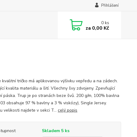
Přihlášení
0
ks
za
0,00 Kč
 kvalitní tričko má aplikovanou výšivku vepředu a na zádech.
ící kvalita materiálu a šití. Všechny švy zdvojeny. Zpevňující
í páska. Trup je po stranách beze švů. 200 g/m, 100% bavlna
 03 obsahuje 97 % bavlny a 3 % viskózy), Single Jersey.
 velikosti najdete v sekci T...
celý popis
tupnost
Skladem 5 ks