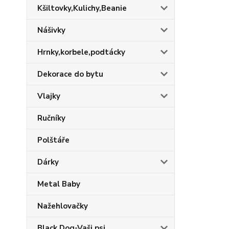
Kšiltovky,Kulichy,Beanie
Nášivky
Hrnky,korbele,podtácky
Dekorace do bytu
Vlajky
Ručníky
Polštáře
Dárky
Metal Baby
Nažehlovačky
Black Dog-Vaši psi