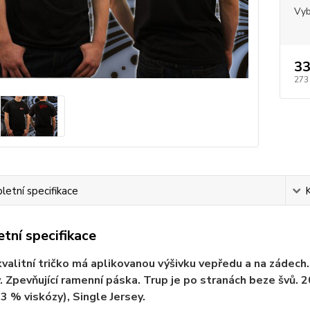
Vyb
33
273
etní specifikace
tní specifikace
valitní tričko má aplikovanou výšivku vepředu a na zádech. V
. Zpevňující ramenní páska. Trup je po stranách beze švů.
 3 % viskózy), Single Jersey.