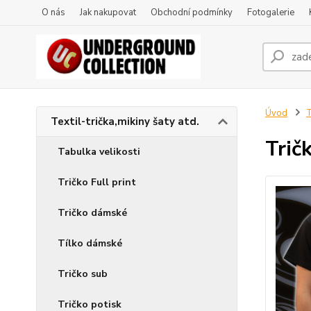
O nás
Jak nakupovat
Obchodní podmínky
Fotogalerie
Úvod
T
Textil-trička,mikiny šaty atd.
Trič
Tabulka velikosti
Tričko Full print
Tričko dámské
Tílko dámské
Tričko sub
Tričko potisk