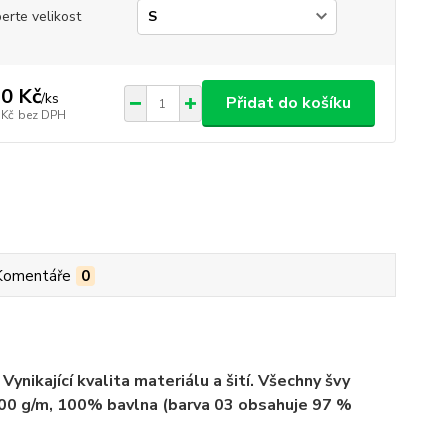
erte velikost
0 Kč
/
ks
Přidat do košíku
 Kč
bez DPH
Komentáře
0
ynikající kvalita materiálu a šití. Všechny švy
 200 g/m, 100% bavlna (barva 03 obsahuje 97 %