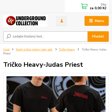
0
ks
za
0,00 Kč
Menu
Hledat
Úvod
Textil-trička,mikiny šaty atd.
Tričko Heavy
Tričko Heavy-Judas
Priest
Tričko Heavy-Judas Priest