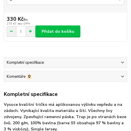
330 Kč
/
ks
273 Kč
bez DPH
Přidat do košíku
Kompletní specifikace
Komentáře
0
Kompletní specifikace
Vysoce kvalitní tričko má aplikovanou výšivku vepředu a na
zádech. Vynikající kvalita materiálu a šití. Všechny švy
zdvojeny. Zpevňující ramenní páska. Trup je po stranách beze
švů. 200 g/m, 100% bavlna (barva 03 obsahuje 97 % bavlny a
3 % viskózy), Single Jersey.