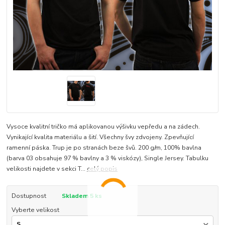
Vysoce kvalitní tričko má aplikovanou výšivku vepředu a na zádech.
Vynikající kvalita materiálu a šití. Všechny švy zdvojeny. Zpevňující
ramenní páska. Trup je po stranách beze švů. 200 g/m, 100% bavlna
(barva 03 obsahuje 97 % bavlny a 3 % viskózy), Single Jersey. Tabulku
velikosti najdete v sekci T...
celý popis
Dostupnost
Skladem 5 ks
Vyberte velikost