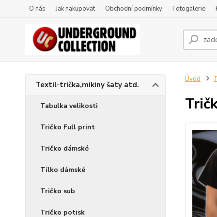
O nás
Jak nakupovat
Obchodní podmínky
Fotogalerie
Úvod
T
Textil-trička,mikiny šaty atd.
Trič
Tabulka velikosti
Tričko Full print
Tričko dámské
Tílko dámské
Tričko sub
Tričko potisk