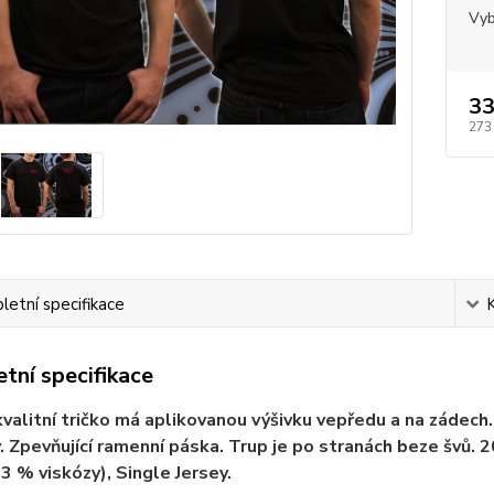
Vyb
33
273
etní specifikace
tní specifikace
valitní tričko má aplikovanou výšivku vepředu a na zádech. V
. Zpevňující ramenní páska. Trup je po stranách beze švů.
 3 % viskózy), Single Jersey.