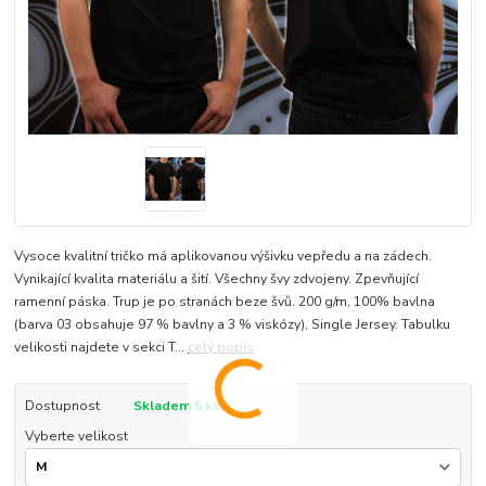
Vysoce kvalitní tričko má aplikovanou výšivku vepředu a na zádech.
Vynikající kvalita materiálu a šití. Všechny švy zdvojeny. Zpevňující
ramenní páska. Trup je po stranách beze švů. 200 g/m, 100% bavlna
(barva 03 obsahuje 97 % bavlny a 3 % viskózy), Single Jersey. Tabulku
velikosti najdete v sekci T...
celý popis
Dostupnost
Skladem 5 ks
Vyberte velikost