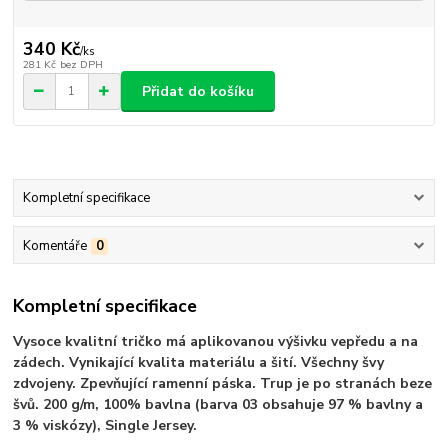
340 Kč
/
ks
281 Kč
bez DPH
Přidat do košíku
Kompletní specifikace
Komentáře
0
Kompletní specifikace
Vysoce kvalitní tričko má aplikovanou výšivku vepředu a na
zádech. Vynikající kvalita materiálu a šití. Všechny švy
zdvojeny. Zpevňující ramenní páska. Trup je po stranách beze
švů. 200 g/m, 100% bavlna (barva 03 obsahuje 97 % bavlny a
3 % viskózy), Single Jersey.