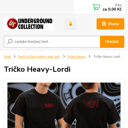
0
ks
za
0,00 Kč
Menu
Hledat
Úvod
Textil-trička,mikiny šaty atd.
Tričko Heavy
Tričko Heavy-Lordi
Tričko Heavy-Lordi