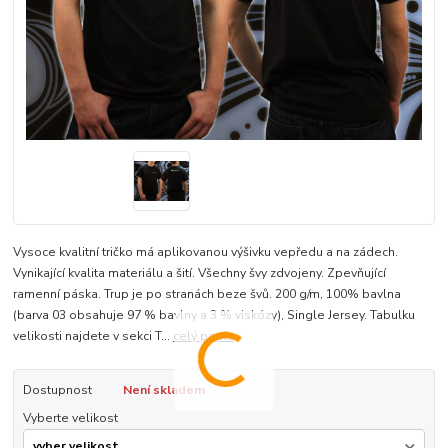
Vysoce kvalitní tričko má aplikovanou výšivku vepředu a na zádech.
Vynikající kvalita materiálu a šití. Všechny švy zdvojeny. Zpevňující
ramenní páska. Trup je po stranách beze švů. 200 g/m, 100% bavlna
(barva 03 obsahuje 97 % bavlny a 3 % viskózy), Single Jersey. Tabulku
velikosti najdete v sekci T...
celý popis
Dostupnost
Není skladem
Vyberte velikost