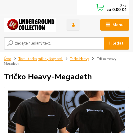
0
ks
za
0,00 Kč
Menu
Hledat
Úvod
Textil-trička,mikiny šaty atd.
Tričko Heavy
Tričko Heavy-
Megadeth
Tričko Heavy-Megadeth