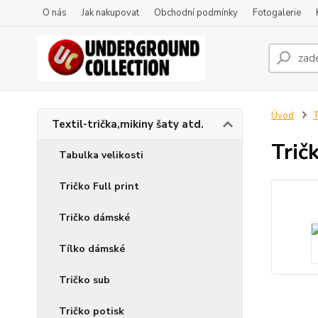
O nás
Jak nakupovat
Obchodní podmínky
Fotogalerie
Úvod
T
Textil-trička,mikiny šaty atd.
Trič
Tabulka velikosti
Tričko Full print
Tričko dámské
Tílko dámské
Tričko sub
Tričko potisk