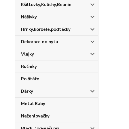
Kšiltovky,Kulichy,Beanie
Nášivky
Hrnky,korbele,podtácky
Dekorace do bytu
Vlajky
Ručníky
Polštáře
Dárky
Metal Baby
Nažehlovačky
Black Dog-Vaši psi