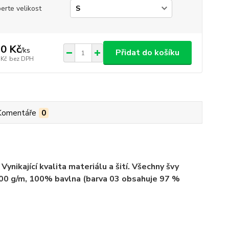
erte velikost
0 Kč
/
ks
Přidat do košíku
 Kč
bez DPH
Komentáře
0
ynikající kvalita materiálu a šití. Všechny švy
 200 g/m, 100% bavlna (barva 03 obsahuje 97 %