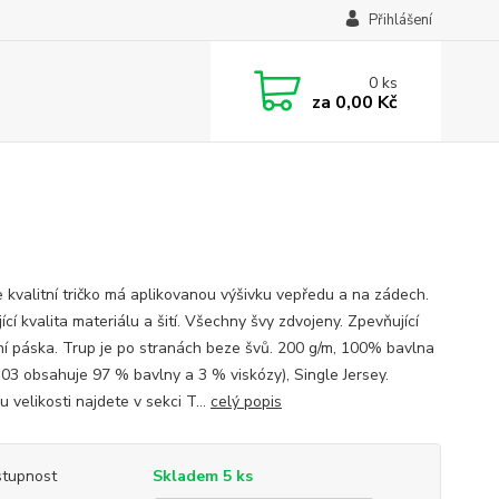
Přihlášení
0
ks
za
0,00 Kč
 kvalitní tričko má aplikovanou výšivku vepředu a na zádech.
ící kvalita materiálu a šití. Všechny švy zdvojeny. Zpevňující
í páska. Trup je po stranách beze švů. 200 g/m, 100% bavlna
 03 obsahuje 97 % bavlny a 3 % viskózy), Single Jersey.
 velikosti najdete v sekci T...
celý popis
tupnost
Skladem 5 ks