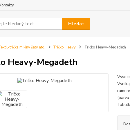
Kontakty
Hledat
extil-trička,mikiny šaty atd.
Tričko Heavy
Tričko Heavy-Megadeth
ko Heavy-Megadeth
Vysoce
Vynikaj
ramenn
(barva
Tabulku
Dos