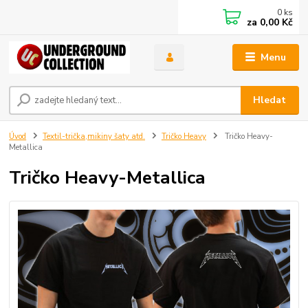
0
ks
za
0,00 Kč
Menu
Hledat
Úvod
Textil-trička,mikiny šaty atd.
Tričko Heavy
Tričko Heavy-
Metallica
Tričko Heavy-Metallica