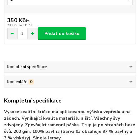
350 Kč
/
ks
289 Kč
bez DPH
Přidat do košíku
Kompletní specifikace
Komentáře
0
Kompletní specifikace
Vysoce kvalitní tričko má aplikovanou výšivku vepředu a na
zádech. Vynikající kvalita materiálu a šití. Všechny švy
zdvojeny. Zpevňující ramenní páska. Trup je po stranách beze
švů. 200 g/m, 100% bavlna (barva 03 obsahuje 97 % bavlny a
3 % viskózy), Single Jersey.