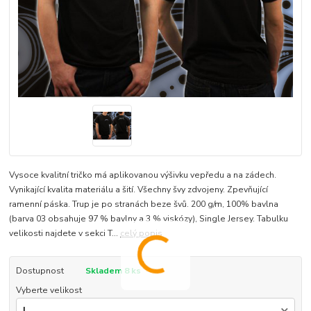
Vysoce kvalitní tričko má aplikovanou výšivku vepředu a na zádech.
Vynikající kvalita materiálu a šití. Všechny švy zdvojeny. Zpevňující
ramenní páska. Trup je po stranách beze švů. 200 g/m, 100% bavlna
(barva 03 obsahuje 97 % bavlny a 3 % viskózy), Single Jersey. Tabulku
velikosti najdete v sekci T...
celý popis
Dostupnost
Skladem 8 ks
Vyberte velikost