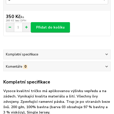
350 Kč
/
ks
289 Kč
bez DPH
Přidat do košíku
Kompletní specifikace
Komentáře
0
Kompletní specifikace
Vysoce kvalitní tričko má aplikovanou výšivku vepředu a na
zádech. Vynikající kvalita materiálu a šití. Všechny švy
zdvojeny. Zpevňující ramenní páska. Trup je po stranách beze
švů. 200 g/m, 100% bavlna (barva 03 obsahuje 97 % bavlny a
3 % viskózy), Single Jersey.