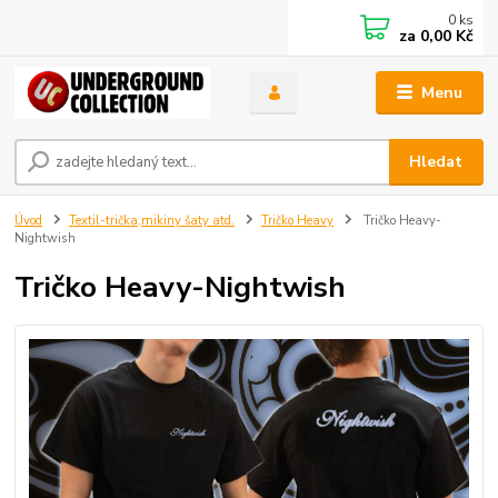
0
ks
za
0,00 Kč
Menu
Hledat
Úvod
Textil-trička,mikiny šaty atd.
Tričko Heavy
Tričko Heavy-
Nightwish
Tričko Heavy-Nightwish