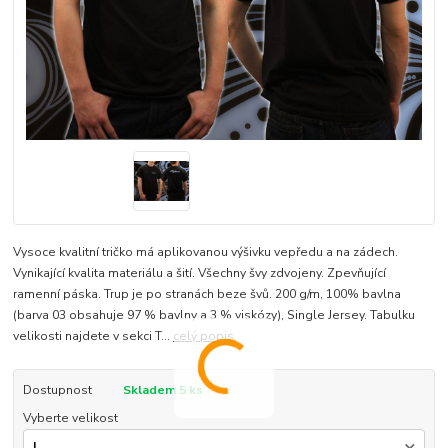
Vysoce kvalitní tričko má aplikovanou výšivku vepředu a na zádech.
Vynikající kvalita materiálu a šití. Všechny švy zdvojeny. Zpevňující
ramenní páska. Trup je po stranách beze švů. 200 g/m, 100% bavlna
(barva 03 obsahuje 97 % bavlny a 3 % viskózy), Single Jersey. Tabulku
velikosti najdete v sekci T...
celý popis
Dostupnost
Skladem 5 ks
Vyberte velikost