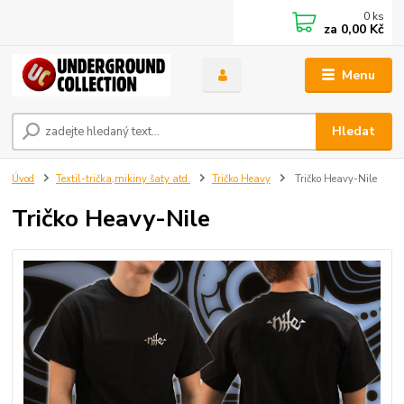
0
ks
za
0,00 Kč
Menu
Hledat
Úvod
Textil-trička,mikiny šaty atd.
Tričko Heavy
Tričko Heavy-Nile
Tričko Heavy-Nile