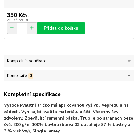
350 Kč
/
ks
289 Kč
bez DPH
Přidat do košíku
Kompletní specifikace
Komentáře
0
Kompletní specifikace
Vysoce kvalitní tričko má aplikovanou výšivku vepředu a na
zádech. Vynikající kvalita materiálu a šití. Všechny švy
zdvojeny. Zpevňující ramenní páska. Trup je po stranách beze
švů. 200 g/m, 100% bavlna (barva 03 obsahuje 97 % bavlny a
3 % viskózy), Single Jersey.