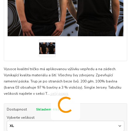
Vysoce kvalitní tričko má aplikovanou výšivku vepředu a na zádech.
Vynikající kvalita materiálu a šití. Všechny švy zdvojeny. Zpevňující
ramenní páska. Trup je po stranách beze švů. 200 g/m, 100% bavlna
(barva 03 obsahuje 97 % bavlny a 3 % viskózy), Single Jersey. Tabulku
velikosti najdete v sekci T...
celý popis
Dostupnost
Skladem 4 ks
Vyberte velikost