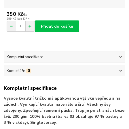
350 Kč
/
ks
289 Kč
bez DPH
Přidat do košíku
Kompletní specifikace
Komentáře
0
Kompletní specifikace
Vysoce kvalitní tričko má aplikovanou výšivku vepředu a na
zádech. Vynikající kvalita materiálu a šití. Všechny švy
zdvojeny. Zpevňující ramenní páska. Trup je po stranách beze
švů. 200 g/m, 100% bavlna (barva 03 obsahuje 97 % bavlny a
3 % viskózy), Single Jersey.