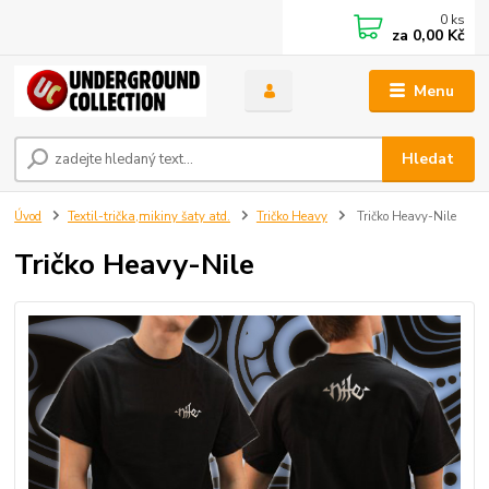
0
ks
za
0,00 Kč
Menu
Hledat
Úvod
Textil-trička,mikiny šaty atd.
Tričko Heavy
Tričko Heavy-Nile
Tričko Heavy-Nile