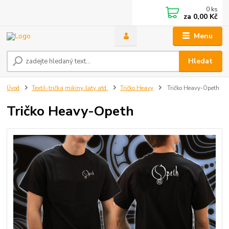
0
ks
za
0,00 Kč
Menu
Hledat
Úvod
Textil-trička,mikiny šaty atd.
Tričko Heavy
Tričko Heavy-Opeth
Tričko Heavy-Opeth