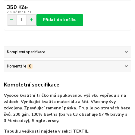
350 Kč
/
ks
289 Kč
bez DPH
Přidat do košíku
Kompletní specifikace
Komentáře
0
Kompletní specifikace
Vysoce kvalitní tričko má aplikovanou výšivku vepředu a na
zádech. Vynikající kvalita materiálu a šití. Všechny švy
zdvojeny. Zpevňující ramenní páska. Trup je po stranách beze
švů. 200 g/m, 100% bavlna (barva 03 obsahuje 97 % bavlny a
3 % viskózy), Single Jersey.
Tabulku velikosti najdete v sekci TEXTIL.