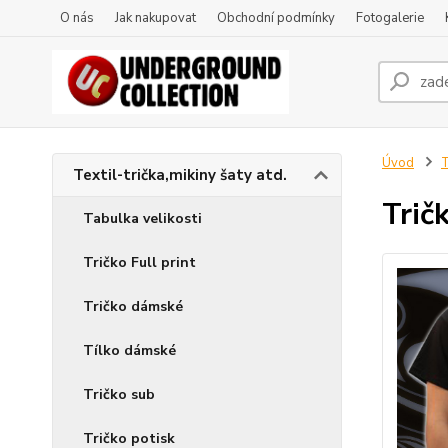
O nás
Jak nakupovat
Obchodní podmínky
Fotogalerie
Úvod
T
Textil-trička,mikiny šaty atd.
Trič
Tabulka velikosti
Tričko Full print
Tričko dámské
Tílko dámské
Tričko sub
Tričko potisk