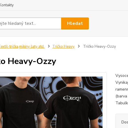
Kontakty
Hledat
extil-trička,mikiny šaty atd.
Tričko Heavy
Tričko Heavy-Ozzy
ko Heavy-Ozzy
Vysoce
Vynikaj
ramenn
(barva
Tabulku
Dos