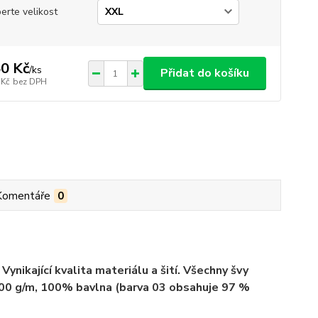
erte velikost
0 Kč
/
ks
Přidat do košíku
 Kč
bez DPH
Komentáře
0
ynikající kvalita materiálu a šití. Všechny švy
 200 g/m, 100% bavlna (barva 03 obsahuje 97 %