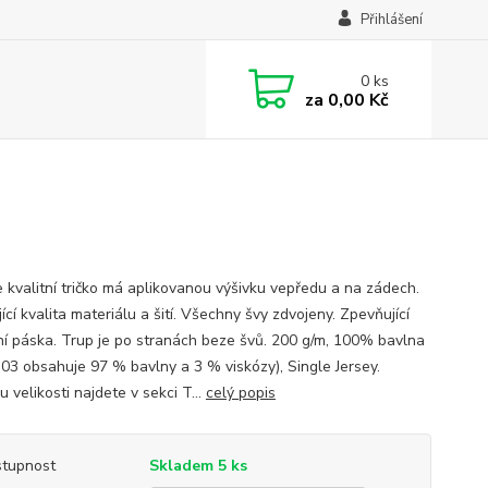
Přihlášení
0
ks
za
0,00 Kč
 kvalitní tričko má aplikovanou výšivku vepředu a na zádech.
ící kvalita materiálu a šití. Všechny švy zdvojeny. Zpevňující
í páska. Trup je po stranách beze švů. 200 g/m, 100% bavlna
 03 obsahuje 97 % bavlny a 3 % viskózy), Single Jersey.
 velikosti najdete v sekci T...
celý popis
tupnost
Skladem 5 ks