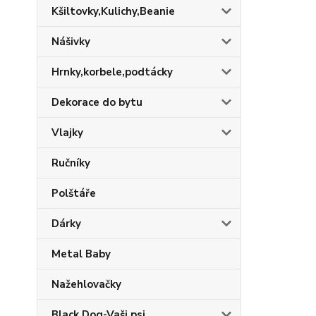
Kšiltovky,Kulichy,Beanie
Nášivky
Hrnky,korbele,podtácky
Dekorace do bytu
Vlajky
Ručníky
Polštáře
Dárky
Metal Baby
Nažehlovačky
Black Dog-Vaši psi