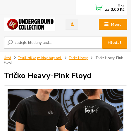
0
ks
za
0,00 Kč
Menu
Hledat
Úvod
Textil-trička,mikiny šaty atd.
Tričko Heavy
Tričko Heavy-Pink
Floyd
Tričko Heavy-Pink Floyd