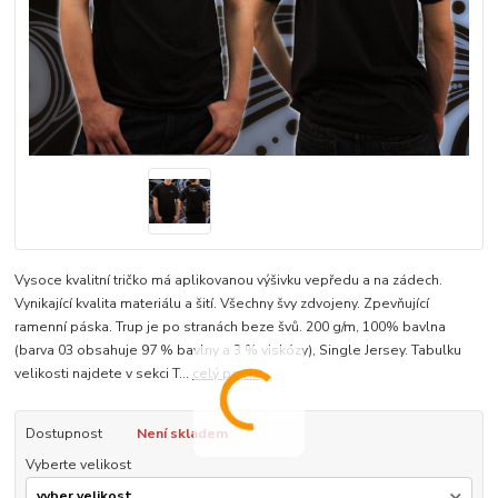
Vysoce kvalitní tričko má aplikovanou výšivku vepředu a na zádech.
Vynikající kvalita materiálu a šití. Všechny švy zdvojeny. Zpevňující
ramenní páska. Trup je po stranách beze švů. 200 g/m, 100% bavlna
(barva 03 obsahuje 97 % bavlny a 3 % viskózy), Single Jersey. Tabulku
velikosti najdete v sekci T...
celý popis
Dostupnost
Není skladem
Vyberte velikost