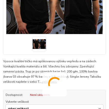
Vysoce kvalitní tričko má aplikovanou výšivku vepředu a na zádech.
Vynikající kvalita materiálu a šití. Všechny švy zdvojeny. Zpevňující
ramenní páska. Trup je po stranách beze švů. 200 g/m, 100% bavlna
(barva 03 obsahuje 97 % bavlny a 3 % viskózy), Single Jersey. Tabulku
velikosti najdete v sekci T...
celý popis
Dostupnost
Není skladem
Vyberte velikost