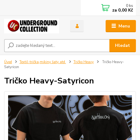
0
ks
za
0,00 Kč
Menu
Hledat
Úvod
Textil-trička,mikiny šaty atd.
Tričko Heavy
Tričko Heavy-
Satyricon
Tričko Heavy-Satyricon