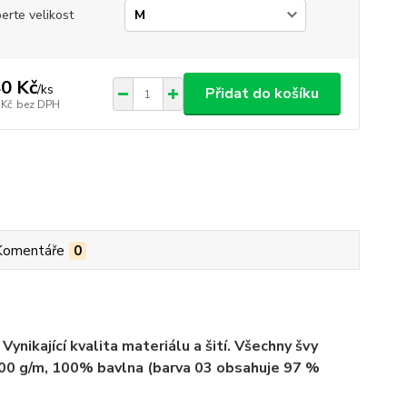
erte velikost
0 Kč
/
ks
Přidat do košíku
 Kč
bez DPH
Komentáře
0
ynikající kvalita materiálu a šití. Všechny švy
 200 g/m, 100% bavlna (barva 03 obsahuje 97 %