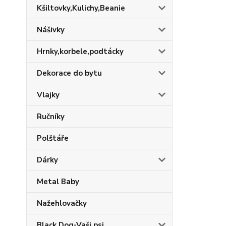
Kšiltovky,Kulichy,Beanie
Nášivky
Hrnky,korbele,podtácky
Dekorace do bytu
Vlajky
Ručníky
Polštáře
Dárky
Metal Baby
Nažehlovačky
Black Dog-Vaši psi