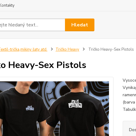
Kontakty
Hledat
extil-trička,mikiny šaty atd.
Tričko Heavy
Tričko Heavy-Sex Pistols
ko Heavy-Sex Pistols
Vysoce
Vynikaj
ramenn
(barva
Tabulku
Dos