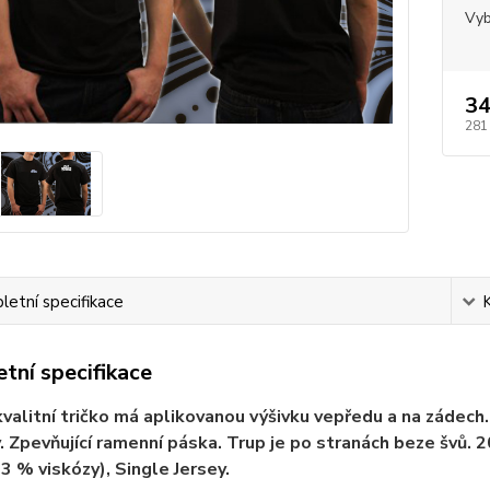
Vyb
34
281
etní specifikace
tní specifikace
valitní tričko má aplikovanou výšivku vepředu a na zádech. V
. Zpevňující ramenní páska. Trup je po stranách beze švů.
 3 % viskózy), Single Jersey.