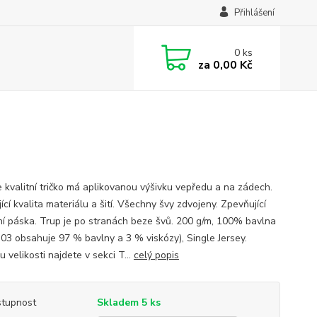
Přihlášení
0
ks
za
0,00 Kč
 kvalitní tričko má aplikovanou výšivku vepředu a na zádech.
ící kvalita materiálu a šití. Všechny švy zdvojeny. Zpevňující
í páska. Trup je po stranách beze švů. 200 g/m, 100% bavlna
 03 obsahuje 97 % bavlny a 3 % viskózy), Single Jersey.
 velikosti najdete v sekci T...
celý popis
tupnost
Skladem 5 ks