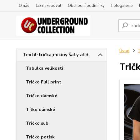
O nás
Jak nakupovat
Obchodní podmínky
Fotogalerie
Úvod
T
Textil-trička,mikiny šaty atd.
Trič
Tabulka velikosti
Tričko Full print
Tričko dámské
Tílko dámské
Tričko sub
Tričko potisk