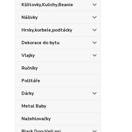
Kšiltovky,Kulichy,Beanie
Nášivky
Hrnky,korbele,podtácky
Dekorace do bytu
Vlajky
Ručníky
Polštáře
Dárky
Metal Baby
Nažehlovačky
Black Dog-Vaši psi