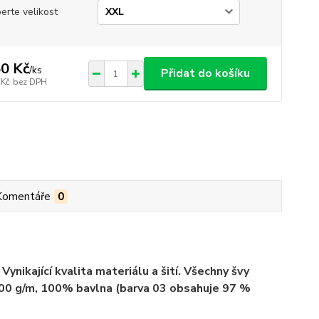
erte velikost
0 Kč
/
ks
Přidat do košíku
 Kč
bez DPH
Komentáře
0
ynikající kvalita materiálu a šití. Všechny švy
 200 g/m, 100% bavlna (barva 03 obsahuje 97 %