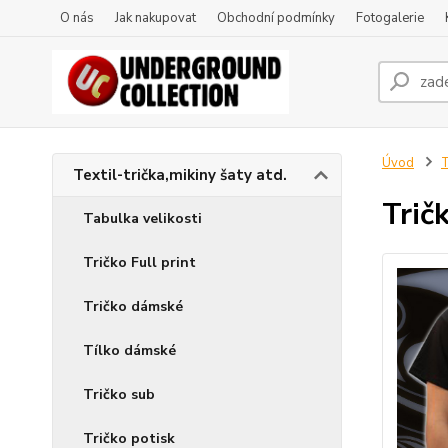
O nás
Jak nakupovat
Obchodní podmínky
Fotogalerie
Úvod
T
Textil-trička,mikiny šaty atd.
Trič
Tabulka velikosti
Tričko Full print
Tričko dámské
Tílko dámské
Tričko sub
Tričko potisk