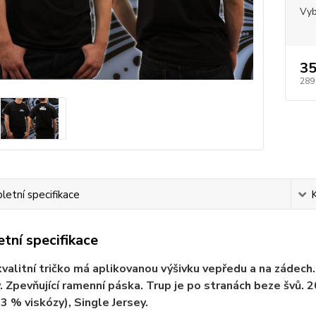
Vyb
35
289
etní specifikace
tní specifikace
valitní tričko má aplikovanou výšivku vepředu a na zádech. V
. Zpevňující ramenní páska. Trup je po stranách beze švů.
 3 % viskózy), Single Jersey.