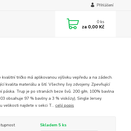
Přihlášení
0
ks
za
0,00 Kč
 kvalitní tričko má aplikovanou výšivku vepředu a na zádech.
ící kvalita materiálu a šití. Všechny švy zdvojeny. Zpevňující
í páska. Trup je po stranách beze švů. 200 g/m, 100% bavlna
 03 obsahuje 97 % bavlny a 3 % viskózy), Single Jersey.
 velikosti najdete v sekci T...
celý popis
tupnost
Skladem 5 ks