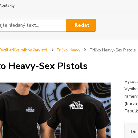
Kontakty
Hledat
extil-trička,mikiny šaty atd.
Tričko Heavy
Tričko Heavy-Sex Pistols
ko Heavy-Sex Pistols
Vysoce
Vynikaj
ramenn
(barva
Tabulku
Dos