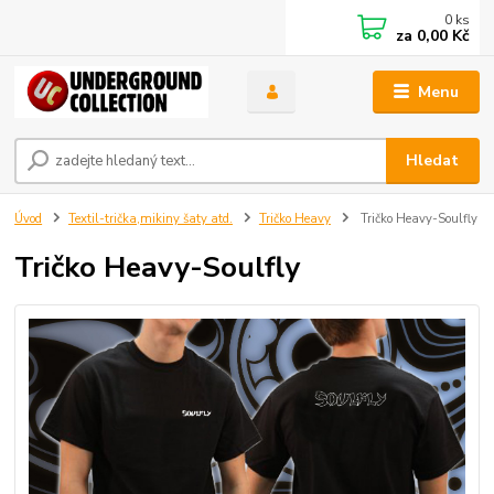
0
ks
za
0,00 Kč
Menu
Hledat
Úvod
Textil-trička,mikiny šaty atd.
Tričko Heavy
Tričko Heavy-Soulfly
Tričko Heavy-Soulfly