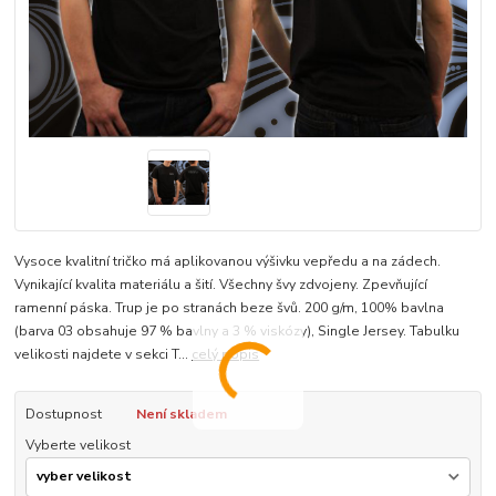
Vysoce kvalitní tričko má aplikovanou výšivku vepředu a na zádech.
Vynikající kvalita materiálu a šití. Všechny švy zdvojeny. Zpevňující
ramenní páska. Trup je po stranách beze švů. 200 g/m, 100% bavlna
(barva 03 obsahuje 97 % bavlny a 3 % viskózy), Single Jersey. Tabulku
velikosti najdete v sekci T...
celý popis
Dostupnost
Není skladem
Vyberte velikost