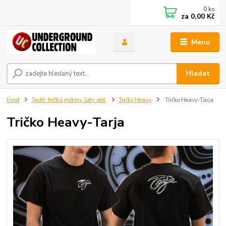
0
ks
za
0,00 Kč
Menu
Hledat
Úvod
Textil-trička,mikiny šaty atd.
Tričko Heavy
Tričko Heavy-Tarja
Tričko Heavy-Tarja