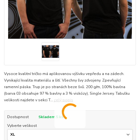
Vysoce kvalitní tričko má aplikovanou výšivku vepředu a na zádech.
Vynikající kvalita materiálu a šití. Všechny švy zdvojeny. Zpevňující
ramenní páska. Trup je po stranách beze švů. 200 g/m, 100% bavlna
(barva 03 obsahuje 97 % bavlny a 3 % viskózy), Single Jersey. Tabulku
velikosti najdete v sekci T...
celý popis
Dostupnost
Skladem 5 ks
Vyberte velikost