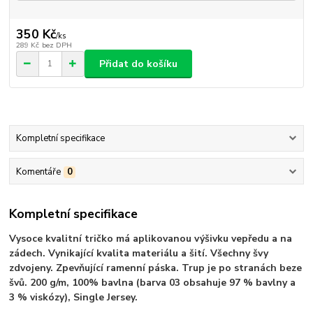
350 Kč
/
ks
289 Kč
bez DPH
Přidat do košíku
Kompletní specifikace
Komentáře
0
Kompletní specifikace
Vysoce kvalitní tričko má aplikovanou výšivku vepředu a na
zádech. Vynikající kvalita materiálu a šití. Všechny švy
zdvojeny. Zpevňující ramenní páska. Trup je po stranách beze
švů. 200 g/m, 100% bavlna (barva 03 obsahuje 97 % bavlny a
3 % viskózy), Single Jersey.