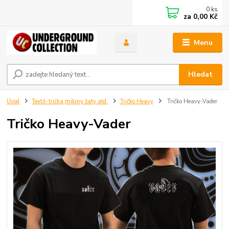
0
ks
za
0,00 Kč
Menu
Hledat
Úvod
Textil-trička,mikiny šaty atd.
Tričko Heavy
Tričko Heavy-Vader
Tričko Heavy-Vader