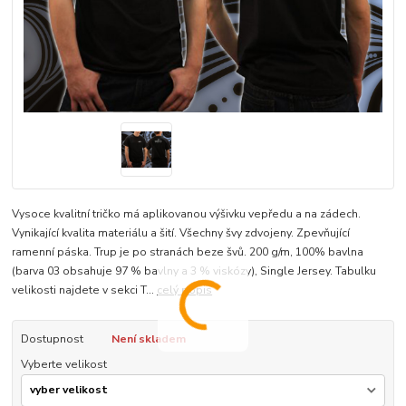
Vysoce kvalitní tričko má aplikovanou výšivku vepředu a na zádech.
Vynikající kvalita materiálu a šití. Všechny švy zdvojeny. Zpevňující
ramenní páska. Trup je po stranách beze švů. 200 g/m, 100% bavlna
(barva 03 obsahuje 97 % bavlny a 3 % viskózy), Single Jersey. Tabulku
velikosti najdete v sekci T...
celý popis
Dostupnost
Není skladem
Vyberte velikost