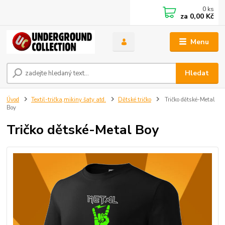
0
ks
za
0,00 Kč
Menu
Hledat
Úvod
Textil-trička,mikiny šaty atd.
Dětské tričko
Tričko dětské-Metal
Boy
Tričko dětské-Metal Boy