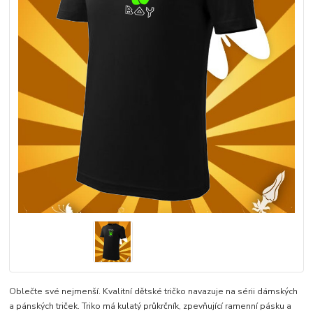
Oblečte své nejmenší. Kvalitní dětské tričko navazuje na sérii dámských
a pánských triček. Triko má kulatý průkrčník, zpevňující ramenní pásku a