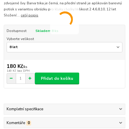
zdvojené švy. Barva trika je černá, na přední straně je aplikován barevný
potisk s variantou obrázku pro kluky i holky.Velikost 2 4,6,8,10, 12 let
Složení:...
celý popis
Dostupnost
Skladem 8 ks
Vyberte velikost
180 Kč
/
ks
149 Kč
bez DPH
Přidat do košíku
Kompletní specifikace
Komentáře
0