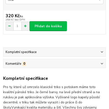
320 Kč
/
ks
264 Kč
bez DPH
Přidat do košíku
Kompletní specifikace
Komentáře
0
Kompletní specifikace
Pro ty, které už omrzelo klasické triko s potiskem máme toto
kvalitní pánské triko. Je černé barvy, na levé přední straně a na
rukávu je pak aplikována výšivka. Vyšívané logo kapely působí
decentně, v triku tak můžete vyrazit i do práce či do
školy.Vynikající kvalita materiálu a šití. Všechny švy zdvojeny.