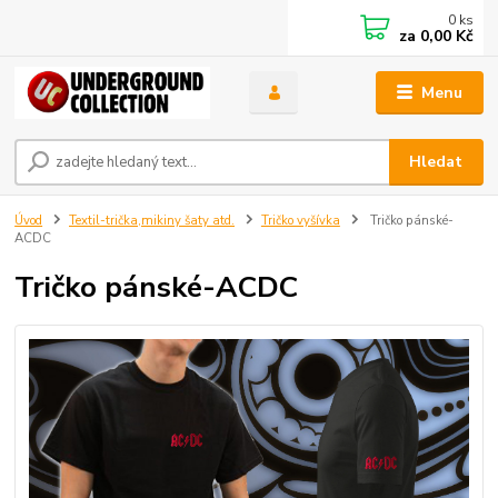
0
ks
za
0,00 Kč
Menu
Hledat
Úvod
Textil-trička,mikiny šaty atd.
Tričko vyšívka
Tričko pánské-
ACDC
Tričko pánské-ACDC