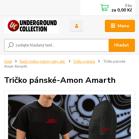
0
ks
za
0,00 Kč
Menu
Hledat
Úvod
Textil-trička,mikiny šaty atd.
Tričko vyšívka
Tričko pánské-
Amon Amarth
Tričko pánské-Amon Amarth