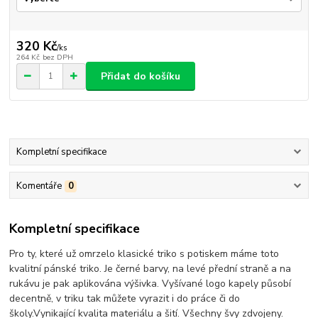
320 Kč
/
ks
264 Kč
bez DPH
Přidat do košíku
Kompletní specifikace
Komentáře
0
Kompletní specifikace
Pro ty, které už omrzelo klasické triko s potiskem máme toto
kvalitní pánské triko. Je černé barvy, na levé přední straně a na
rukávu je pak aplikována výšivka. Vyšívané logo kapely působí
decentně, v triku tak můžete vyrazit i do práce či do
školy.Vynikající kvalita materiálu a šití. Všechny švy zdvojeny.