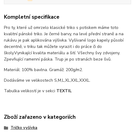
Kompletní specifikace
Pro ty, které už omrzelo klasické triko s potiskem máme toto
kvalitní pánské triko. Je černé barvy, na levé přední straně a na
rukávu je pak aplikována výšivka. Vyšívané logo kapely působí
decentně, v triku tak můžete vyrazit i do práce či do
školy.Vynikající kvalita materiálu a šití. Všechny švy zdvojeny.
Zpevňující ramenní páska. Trup je po stranách beze švů.
Materiál: 100% bavlna. Gramáž: 200g/m2.
Dodáváme ve velikostech S,M,L,XL,XXL,XXXL.
Tabulka velikostí je v sekci
TEXTIL
Zboží zařazeno v kategoriích
Tričko vyšívka