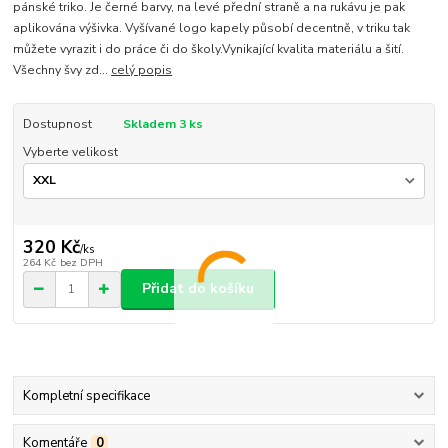
pánské triko. Je černé barvy, na levé přední straně a na rukávu je pak
aplikována výšivka. Vyšívané logo kapely působí decentně, v triku tak
můžete vyrazit i do práce či do školy.Vynikající kvalita materiálu a šití.
Všechny švy zd...
celý popis
Dostupnost
Skladem 3 ks
Vyberte velikost
320 Kč
/
ks
264 Kč
bez DPH
Přidat do košíku
Kompletní specifikace
Komentáře
0