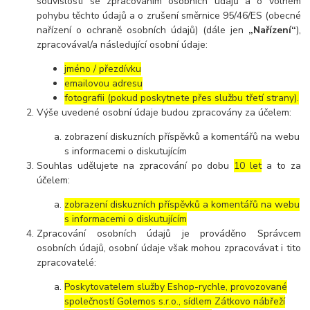
souvislosti se zpracováním osobních údajů a o volném
pohybu těchto údajů a o zrušení směrnice 95/46/ES (obecné
nařízení o ochraně osobních údajů) (dále jen
„Nařízení“
),
zpracovával/a následující osobní údaje:
jméno / přezdívku
emailovou adresu
fotografii (pokud poskytnete přes službu třetí strany).
Výše uvedené osobní údaje budou zpracovány za účelem:
zobrazení diskuzních příspěvků a komentářů na webu
s informacemi o diskutujícím
Souhlas udělujete na zpracování po dobu
10 let
a to za
účelem:
zobrazení diskuzních příspěvků a komentářů na webu
s informacemi o diskutujícím
Zpracování osobních údajů je prováděno Správcem
osobních údajů, osobní údaje však mohou zpracovávat i tito
zpracovatelé:
Poskytovatelem služby Eshop-rychle, provozované
společností Golemos s.r.o., sídlem Zátkovo nábřeží