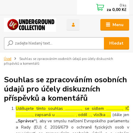
0
ks
za
0,00 Kč
Menu
Hledat
Úvod
Souhlas se zpracováním osobních údajů pro účely diskuzních
příspěvků a komentářů
Souhlas se zpracováním osobních
údajů pro účely diskuzních
příspěvků a komentářů
Udělujete tímto souhlas ……………..., se sídlem ………………, IČ
………………., zapsaná u ………………… , oddíl …, vložka …..
(dále jen
„Správce“
), aby ve smyslu nařízení Evropského parlamentu
a Rady (EU) č. 2016/679 o ochraně fyzických osob v