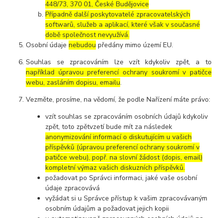
448/73, 370 01, České Budějovice
Případně další poskytovatelé zpracovatelských
softwarů, služeb a aplikací, které však v současné
době společnost nevyužívá.
Osobní údaje
nebudou
předány mimo území EU.
Souhlas se zpracováním lze vzít kdykoliv zpět, a to
například úpravou preferencí ochrany soukromí v patičce
webu, zasláním dopisu, emailu
.
Vezměte, prosíme, na vědomí, že podle Nařízení máte právo:
vzít souhlas se zpracováním osobních údajů kdykoliv
zpět, toto zpětvzetí bude mít za následek
anonymizování informací o diskutujícím u vašich
příspěvků (úpravou preferencí ochrany soukromí v
patičce webu), popř. na slovní žádost (dopis, email)
kompletní výmaz vašich diskuzních příspěvků.
požadovat po Správci informaci, jaké vaše osobní
údaje zpracovává
vyžádat si u Správce přístup k vašim zpracovávaným
osobním údajům a požadovat jejich kopii