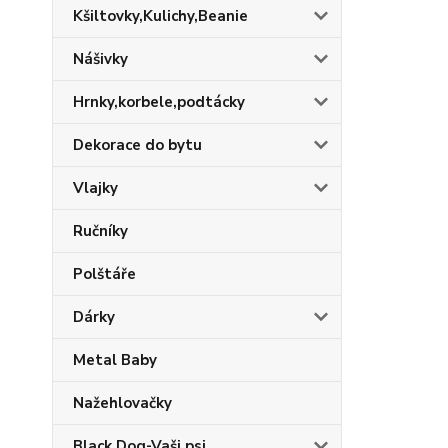
Kšiltovky,Kulichy,Beanie
Nášivky
Hrnky,korbele,podtácky
Dekorace do bytu
Vlajky
Ručníky
Polštáře
Dárky
Metal Baby
Nažehlovačky
Black Dog-Vaši psi