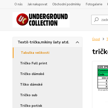
O nás
Jak nakupovat
Obchodní podmínky
Fotogalerie
Úvod
T
Textil-trička,mikiny šaty atd.
trič
Tabulka velikosti
Tričko Full print
Tričko dámské
Tílko dámské
Tričko sub
Tričko potisk