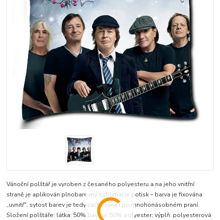
Vánoční polštář je vyroben z česaného polyesteru a na jeho vnitřní
straně je aplikován plnobarevný sublimační potisk – barva je fixována
„uvnitř", sytost barev je tedy zachována i po mnohonásobném praní.
Složení polštáře: látka: 50% bavlna, 50% polyester; výplň: polyesterová