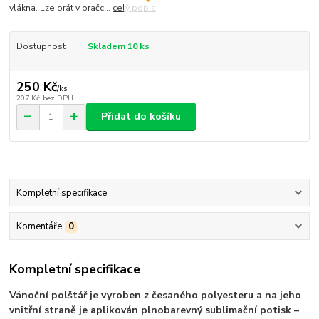
vlákna. Lze prát v pračc...
celý popis
Dostupnost
Skladem 10 ks
250 Kč
/
ks
207 Kč
bez DPH
Přidat do košíku
Kompletní specifikace
Komentáře
0
Kompletní specifikace
Vánoční polštář je vyroben z česaného polyesteru a na jeho
vnitřní straně je aplikován plnobarevný sublimační potisk –